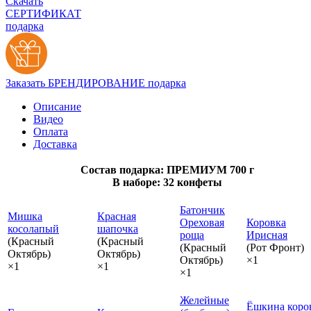
Скачать
СЕРТИФИКАТ
подарка
Заказать БРЕНДИРОВАНИЕ подарка
Описание
Видео
Оплата
Доставка
Состав подарка: ПРЕМИУМ 700 г
В наборе: 32 конфеты
Батончик
Мишка
Красная
Ореховая
Коровка
косолапый
шапочка
роща
Ирисная
(Красный
(Красный
(Красный
(Рот Фронт)
Октябрь)
Октябрь)
Октябрь)
×1
×1
×1
×1
Желейные
Ёшкина коро