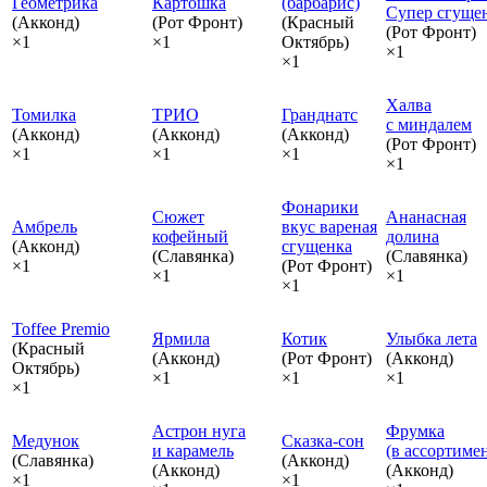
Геометрика
Картошка
(барбарис)
Супер сгуще
(Акконд)
(Рот Фронт)
(Красный
(Рот Фронт)
×1
×1
Октябрь)
×1
×1
Халва
Томилка
ТРИО
Гранднатс
с миндалем
(Акконд)
(Акконд)
(Акконд)
(Рот Фронт)
×1
×1
×1
×1
Фонарики
Сюжет
Ананасная
Амбрель
вкус вареная
кофейный
долина
(Акконд)
сгущенка
(Славянка)
(Славянка)
×1
(Рот Фронт)
×1
×1
×1
Toffee Premio
Ярмила
Котик
Улыбка лета
(Красный
(Акконд)
(Рот Фронт)
(Акконд)
Октябрь)
×1
×1
×1
×1
Астрон нуга
Фрумка
Медунок
Сказка‑сон
и карамель
(в ассортиме
(Славянка)
(Акконд)
(Акконд)
(Акконд)
×1
×1