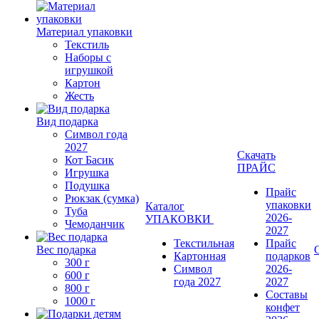
Материал упаковки
Текстиль
Наборы с
игрушкой
Картон
Жесть
Вид подарка
Символ года
2027
Скачать
Кот Басик
ПРАЙС
Игрушка
Подушка
Прайс
Рюкзак (сумка)
упаковки
Каталог
Туба
2026-
УПАКОВКИ
Чемоданчик
2027
Текстильная
Прайс
Вес подарка
Картонная
подарков
300 г
Символ
2026-
600 г
года 2027
2027
800 г
Составы
1000 г
конфет