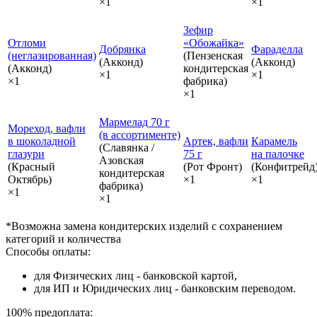
×1
×1
Зефир
Отломи
«Обожайка»
Добрянка
Фараделла
(неглазированная)
(Пензенская
(Акконд)
(Акконд)
(Акконд)
кондитерская
×1
×1
×1
фабрика)
×1
Мармелад 70 г
Мореход, вафли
(в ассортименте)
в шоколадной
Артек, вафли
Карамель
(Славянка /
глазури
75 г
на палочке
Азовская
(Красный
(Рот Фронт)
(Конфитрейд
кондитерская
Октябрь)
×1
×1
фабрика)
×1
×1
*Возможна замена кондитерских изделий с сохранением
категорий и количества
Способы оплаты:
для Физических лиц - банковской картой,
для ИП и Юридических лиц - банковским переводом.
100% предоплата: