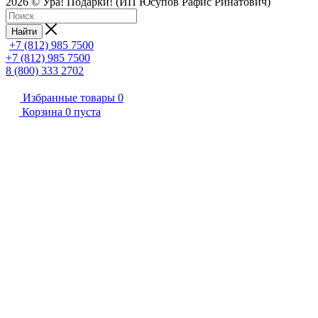
2026 © Ура! Подарки! (ИП Юсупов Рафис Ринатович)
Найти
+7 (812) 985 7500
+7 (812) 985 7500
8 (800) 333 2702
Избранные товары
0
Корзина
0
пуста