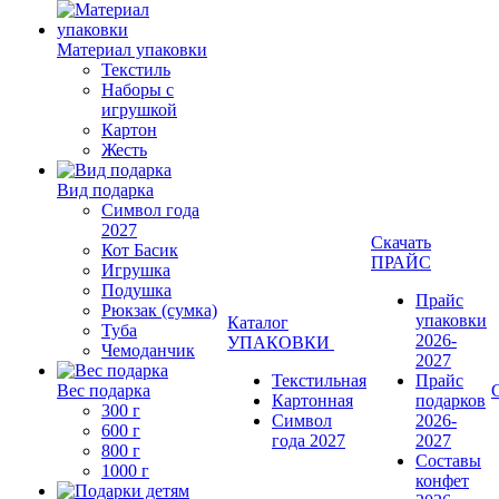
Материал упаковки
Текстиль
Наборы с
игрушкой
Картон
Жесть
Вид подарка
Символ года
2027
Скачать
Кот Басик
ПРАЙС
Игрушка
Подушка
Прайс
Рюкзак (сумка)
упаковки
Каталог
Туба
2026-
УПАКОВКИ
Чемоданчик
2027
Текстильная
Прайс
Вес подарка
Картонная
подарков
300 г
Символ
2026-
600 г
года 2027
2027
800 г
Составы
1000 г
конфет