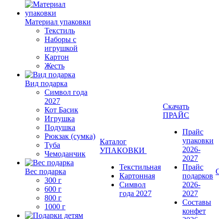
Материал упаковки
Текстиль
Наборы с
игрушкой
Картон
Жесть
Вид подарка
Символ года
2027
Скачать
Кот Басик
ПРАЙС
Игрушка
Подушка
Прайс
Рюкзак (сумка)
упаковки
Каталог
Туба
2026-
УПАКОВКИ
Чемоданчик
2027
Текстильная
Прайс
Вес подарка
Картонная
подарков
300 г
Символ
2026-
600 г
года 2027
2027
800 г
Составы
1000 г
конфет