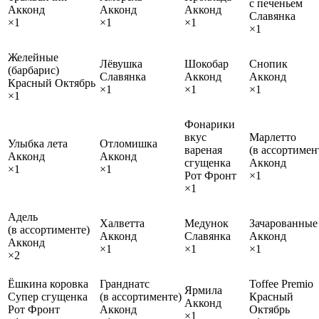
с печеньем
Акконд
Акконд
Акконд
Славянка
×1
×1
×1
×1
Желейные
Лёвушка
Шокобар
Снопик
(барбарис)
Славянка
Акконд
Акконд
Красный Октябрь
×1
×1
×1
×1
Фонарики
вкус
Марлетто
Улыбка лета
Отломишка
вареная
(в ассортимен
Акконд
Акконд
сгущенка
Акконд
×1
×1
Рот Фронт
×1
×1
Адель
Халветта
Медунок
Зачарованные
(в ассортименте)
Акконд
Славянка
Акконд
Акконд
×1
×1
×1
×2
Ёшкина коровка
Гранднатс
Toffee Premio
Ярмила
Супер сгущенка
(в ассортименте)
Красный
Акконд
Рот Фронт
Акконд
Октябрь
×1