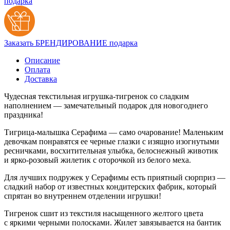
подарка
Заказать БРЕНДИРОВАНИЕ подарка
Описание
Оплата
Доставка
Чудесная текстильная игрушка‑тигренок со сладким
наполнением — замечательный подарок для новогоднего
праздника!
Тигрица‑малышка Серафима — само очарование! Маленьким
девочкам понравятся ее черные глазки с изящно изогнутыми
ресничками, восхитительная улыбка, белоснежный животик
и ярко‑розовый жилетик с оторочкой из белого меха.
Для лучших подружек у Серафимы есть приятный сюрприз —
сладкий набор от известных кондитерских фабрик, который
спрятан во внутреннем отделении игрушки!
Тигренок сшит из текстиля насыщенного желтого цвета
с яркими черными полосками. Жилет завязывается на бантик