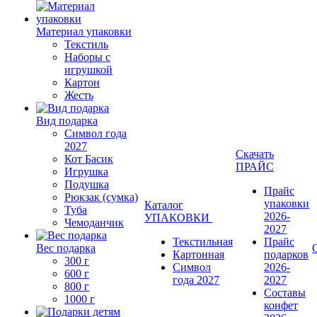
Материал упаковки
Текстиль
Наборы с
игрушкой
Картон
Жесть
Вид подарка
Символ года
2027
Скачать
Кот Басик
ПРАЙС
Игрушка
Подушка
Прайс
Рюкзак (сумка)
упаковки
Каталог
Туба
2026-
УПАКОВКИ
Чемоданчик
2027
Текстильная
Прайс
Вес подарка
Картонная
подарков
300 г
Символ
2026-
600 г
года 2027
2027
800 г
Составы
1000 г
конфет