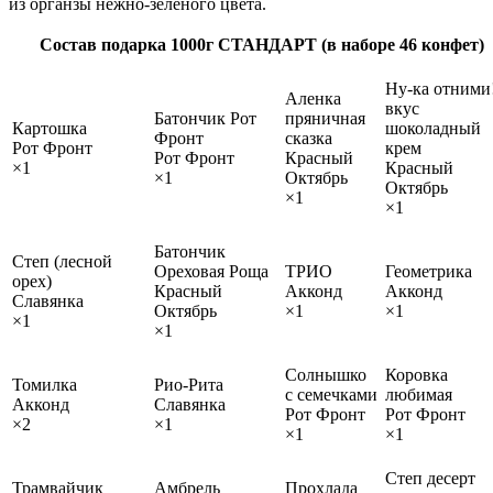
из органзы нежно‑зеленого цвета.
Состав подарка 1000г СТАНДАРТ (в наборе 46 конфет)
Ну-ка отними
Аленка
вкус
Батончик Рот
пряничная
Картошка
шоколадный
Фронт
сказка
Рот Фронт
крем
Рот Фронт
Красный
×1
Красный
×1
Октябрь
Октябрь
×1
×1
Батончик
Степ (лесной
Ореховая Роща
ТРИО
Геометрика
орех)
Красный
Акконд
Акконд
Славянка
Октябрь
×1
×1
×1
×1
Солнышко
Коровка
Томилка
Рио-Рита
с семечками
любимая
Акконд
Славянка
Рот Фронт
Рот Фронт
×2
×1
×1
×1
Степ десерт
Трамвайчик
Амбрель
Прохлада