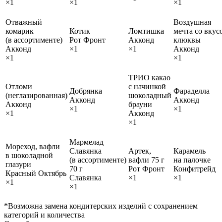
×1
×1
×1
Отважный
Воздушная
комарик
Котик
Ломтишка
мечта со вкус
(в ассортименте)
Рот Фронт
Акконд
клюквы
Акконд
×1
×1
Акконд
×1
×1
ТРИО какао
Отломи
с начинкой
Добрянка
Фараделла
(неглазированная)
шоколадный
Акконд
Акконд
Акконд
брауни
×1
×1
×1
Акконд
×1
Мармелад
Мореход, вафли
Славянка
Артек,
Карамель
в шоколадной
(в ассортименте)
вафли 75 г
на палочке
глазури
70 г
Рот Фронт
Конфитрейд
Красный Октябрь
Славянка
×1
×1
×1
×1
*Возможна замена кондитерских изделий с сохранением
категорий и количества