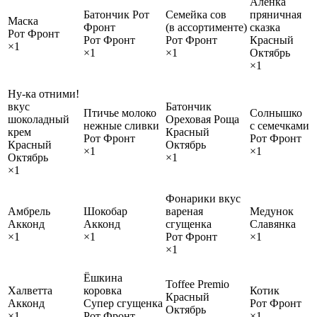
Аленка
Батончик Рот
Семейка сов
пряничная
Маска
Фронт
(в ассортименте)
сказка
Рот Фронт
Рот Фронт
Рот Фронт
Красный
×1
×1
×1
Октябрь
×1
Ну-ка отними!
вкус
Батончик
Птичье молоко
Солнышко
шоколадный
Ореховая Роща
нежные сливки
с семечками
крем
Красный
Рот Фронт
Рот Фронт
Красный
Октябрь
×1
×1
Октябрь
×1
×1
Фонарики вкус
Амбрель
Шокобар
вареная
Медунок
Акконд
Акконд
сгущенка
Славянка
×1
×1
Рот Фронт
×1
×1
Ёшкина
Toffee Premio
Халветта
коровка
Котик
Красный
Акконд
Супер сгущенка
Рот Фронт
Октябрь
×1
Рот Фронт
×1