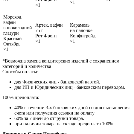
×1
×1
Мореход,
вафли
Артек, вафли
Карамель
в шоколадной
75 г
на палочке
глазури
Рот Фронт
Конфитрейд
Красный
×1
×1
Октябрь
×1
*Возможна замена кондитерских изделий с сохранением
категорий и количества
Способы оплаты:
для Физических лиц - банковской картой,
для ИП и Юридических лиц - банковским переводом.
100% предоплата:
40% в течении 3-х банковских дней со дня выставления
счета или получения ссылки на оплату
60% за 7 дней до отгрузки товара.
при наличии товара на складе предоплата 100%.
Доставка в Санкт-Петербург: