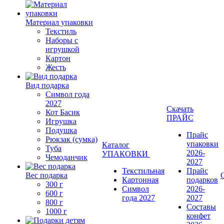
Материал упаковки
Текстиль
Наборы с
игрушкой
Картон
Жесть
Вид подарка
Символ года
2027
Скачать
Кот Басик
ПРАЙС
Игрушка
Подушка
Прайс
Рюкзак (сумка)
упаковки
Каталог
Туба
2026-
УПАКОВКИ
Чемоданчик
2027
Текстильная
Прайс
Вес подарка
Картонная
подарков
300 г
Символ
2026-
600 г
года 2027
2027
800 г
Составы
1000 г
конфет