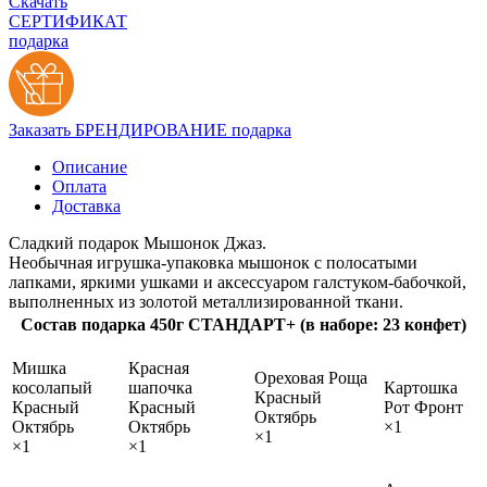
Скачать
СЕРТИФИКАТ
подарка
Заказать БРЕНДИРОВАНИЕ подарка
Описание
Оплата
Доставка
Сладкий подарок Мышонок Джаз.
Необычная игрушка-упаковка мышонок с полосатыми
лапками, яркими ушками и аксессуаром галстуком-бабочкой,
выполненных из золотой металлизированной ткани.
Состав подарка 450г СТАНДАРТ+ (в наборе: 23 конфет)
Мишка
Красная
Ореховая Роща
косолапый
шапочка
Картошка
Красный
Красный
Красный
Рот Фронт
Октябрь
Октябрь
Октябрь
×1
×1
×1
×1