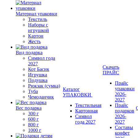
Материал упаковки
Текстиль
Наборы с
игрушкой
Картон
Жесть
Вид подарка
Символ года
2027
Скачать
Кот Басик
ПРАЙС
Игрушка
Подушка
Прайс
Рюкзак (сумка)
упаковки
Каталог
Туба
2026-
УПАКОВКИ
Чемоданчик
2027
Текстильная
Прайс
Вес подарка
Картонная
подарков
300 г
Символ
2026-
600 г
года 2027
2027
800 г
Составы
1000 г
конфет