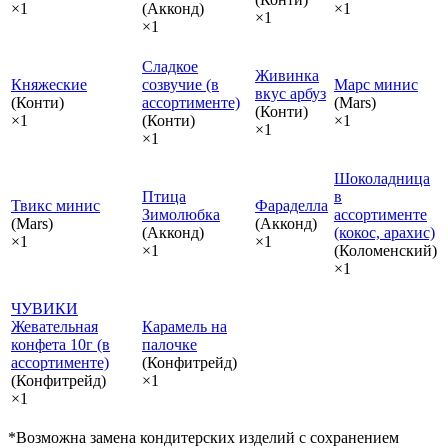
×1
(Акконд)
×1
×1
×1
Сладкое
Живинка
Княжеские
созвучие (в
Марс минис
вкус арбуз
(Конти)
ассортименте)
(Mars)
(Конти)
×1
(Конти)
×1
×1
×1
Шоколадница
Птица
в
Твикс минис
Фараделла
Зимолюбка
ассортименте
(Mars)
(Акконд)
(Акконд)
(кокос, арахис)
×1
×1
×1
(Коломенский)
×1
ЧУВИКИ
Жевательная
Карамель на
конфета 10г (в
палочке
ассортименте)
(Конфитрейд)
(Конфитрейд)
×1
×1
*Возможна замена кондитерских изделий с сохранением