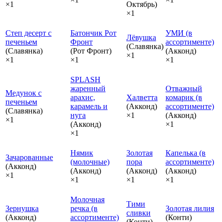
×1
Октябрь)
×1
Степ десерт с
Батончик Рот
УМИ (в
Лёвушка
печеньем
Фронт
ассортименте)
(Славянка)
(Славянка)
(Рот Фронт)
(Акконд)
×1
×1
×1
×1
SPLASH
жаренный
Отважный
Медунок с
арахис,
Халветта
комарик (в
печеньем
карамель и
(Акконд)
ассортименте)
(Славянка)
нуга
×1
(Акконд)
×1
(Акконд)
×1
×1
Нямик
Золотая
Капелька (в
Зачарованные
(молочные)
пора
ассортименте)
(Акконд)
(Акконд)
(Акконд)
(Акконд)
×1
×1
×1
×1
Молочная
Тими
Зернушка
речка (в
Золотая лилия
сливки
(Акконд)
ассортименте)
(Конти)
(Конти)