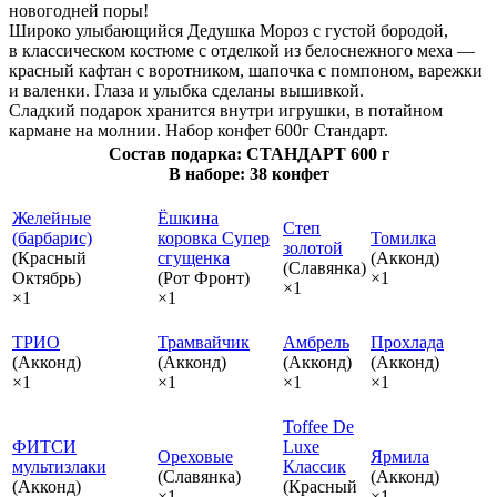
новогодней поры!
Широко улыбающийся Дедушка Мороз с густой бородой,
в классическом костюме с отделкой из белоснежного меха —
красный кафтан с воротником, шапочка с помпоном, варежки
и валенки. Глаза и улыбка сделаны вышивкой.
Сладкий подарок хранится внутри игрушки, в потайном
кармане на молнии. Набор конфет 600г Стандарт.
Состав подарка: СТАНДАРТ 600 г
В наборе: 38 конфет
Желейные
Ёшкина
Степ
(барбарис)
коровка Супер
Томилка
золотой
(Красный
сгущенка
(Акконд)
(Славянка)
Октябрь)
(Рот Фронт)
×1
×1
×1
×1
ТРИО
Трамвайчик
Амбрель
Прохлада
(Акконд)
(Акконд)
(Акконд)
(Акконд)
×1
×1
×1
×1
Toffee De
ФИТСИ
Luxe
Ореховые
Ярмила
мультизлаки
Классик
(Славянка)
(Акконд)
(Акконд)
(Красный
×1
×1