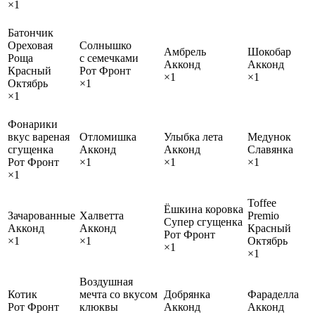
×1
Батончик
Ореховая
Солнышко
Амбрель
Шокобар
Роща
с семечками
Акконд
Акконд
Красный
Рот Фронт
×1
×1
Октябрь
×1
×1
Фонарики
вкус вареная
Отломишка
Улыбка лета
Медунок
сгущенка
Акконд
Акконд
Славянка
Рот Фронт
×1
×1
×1
×1
Toffee
Ёшкина коровка
Зачарованные
Халветта
Premio
Супер сгущенка
Акконд
Акконд
Красный
Рот Фронт
×1
×1
Октябрь
×1
×1
Воздушная
Котик
мечта со вкусом
Добрянка
Фараделла
Рот Фронт
клюквы
Акконд
Акконд