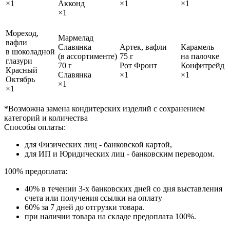
×1
Акконд
×1
×1
×1
Мореход,
Мармелад
вафли
Славянка
Артек, вафли
Карамель
в шоколадной
(в ассортименте)
75 г
на палочке
глазури
70 г
Рот Фронт
Конфитрейд
Красный
Славянка
×1
×1
Октябрь
×1
×1
*Возможна замена кондитерских изделий с сохранением
категорий и количества
Способы оплаты:
для Физических лиц - банковской картой,
для ИП и Юридических лиц - банковским переводом.
100% предоплата:
40% в течении 3-х банковских дней со дня выставления
счета или получения ссылки на оплату
60% за 7 дней до отгрузки товара.
при наличии товара на складе предоплата 100%.