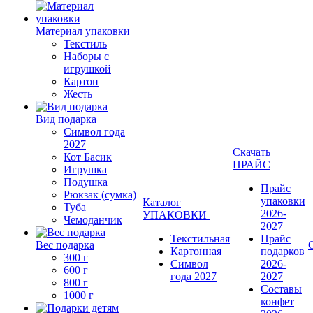
Материал упаковки
Текстиль
Наборы с
игрушкой
Картон
Жесть
Вид подарка
Символ года
2027
Скачать
Кот Басик
ПРАЙС
Игрушка
Подушка
Прайс
Рюкзак (сумка)
упаковки
Каталог
Туба
2026-
УПАКОВКИ
Чемоданчик
2027
Текстильная
Прайс
Вес подарка
Картонная
подарков
300 г
Символ
2026-
600 г
года 2027
2027
800 г
Составы
1000 г
конфет