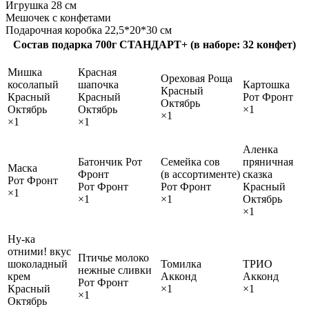
Игрушка 28 см
Мешочек с конфетами
Подарочная коробка 22,5*20*30 см
Состав подарка 700г СТАНДАРТ+ (в наборе: 32 конфет)
Мишка
Красная
Ореховая Роща
косолапый
шапочка
Картошка
Красный
Красный
Красный
Рот Фронт
Октябрь
Октябрь
Октябрь
×1
×1
×1
×1
Аленка
Батончик Рот
Семейка сов
пряничная
Маска
Фронт
(в ассортименте)
сказка
Рот Фронт
Рот Фронт
Рот Фронт
Красный
×1
×1
×1
Октябрь
×1
Ну-ка
отними! вкус
Птичье молоко
шоколадный
Томилка
ТРИО
нежные сливки
крем
Акконд
Акконд
Рот Фронт
Красный
×1
×1
×1
Октябрь